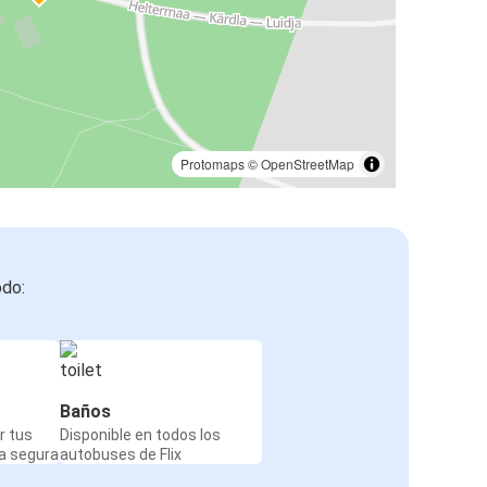
Protomaps
©
OpenStreetMap
odo:
Baños
r tus
Disponible en todos los
a segura
autobuses de Flix