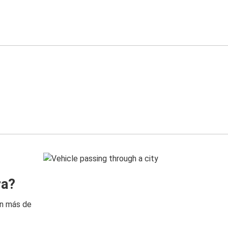
ra?
on más de