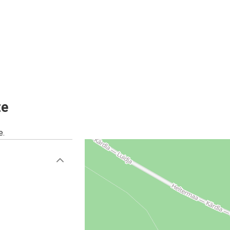
te
e.