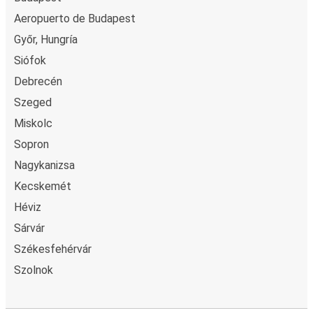
Aeropuerto de Budapest
Győr, Hungría
Siófok
Debrecén
Szeged
Miskolc
Sopron
Nagykanizsa
Kecskemét
Héviz
Sárvár
Székesfehérvár
Szolnok