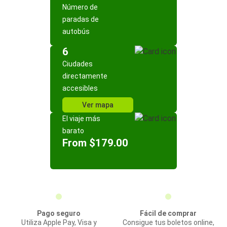
Número de
paradas de
autobús
6
Ciudades
directamente
accesibles
Ver mapa
El viaje más
barato
From $179.00
Pago seguro
Fácil de comprar
Utiliza Apple Pay, Visa y
Consigue tus boletos online,