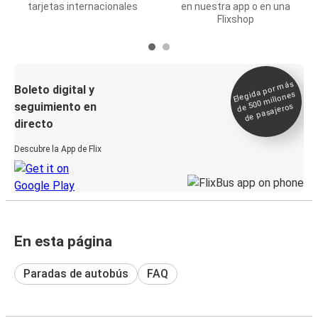
tarjetas internacionales
en nuestra app o en una
Flixshop
Elegida por
más
de 500
Boleto digital y
millones
seguimiento en
de pasajeros
directo
Descubre la App de Flix
En esta página
Paradas de autobús
FAQ