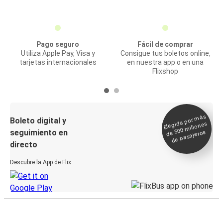
Pago seguro
Fácil de comprar
Utiliza Apple Pay, Visa y
Consigue tus boletos online,
tarjetas internacionales
en nuestra app o en una
Flixshop
Elegida por
más
de 500
Boleto digital y
millones
seguimiento en
de pasajeros
directo
Descubre la App de Flix