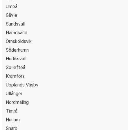
Umeå
Gävle
Sundsvall
Härnösand
Örnsköldsvik
Söderhamn
Hudiksvall
Sollefteå
Kramfors
Upplands Väsby
Ullånger
Nordmaling
Timrå
Husum
Gnarp