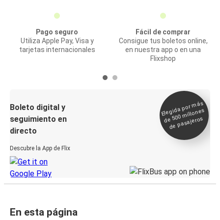
Pago seguro
Fácil de comprar
Utiliza Apple Pay, Visa y
Consigue tus boletos online,
tarjetas internacionales
en nuestra app o en una
Flixshop
Elegida por
más
de 500
Boleto digital y
millones
seguimiento en
de pasajeros
directo
Descubre la App de Flix
En esta página