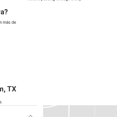
ra?
on más de
m, TX
e.