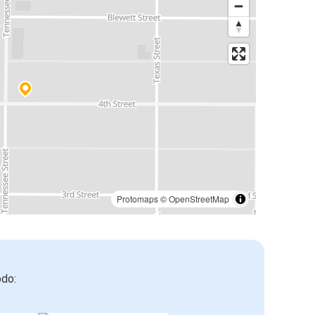
Protomaps
©
OpenStreetMap
odo: