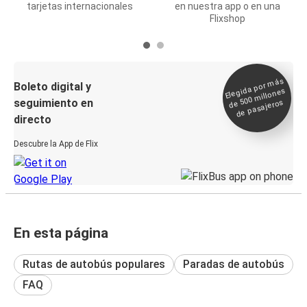
tarjetas internacionales
en nuestra app o en una
Flixshop
Elegida por
más
de 500
Boleto digital y
millones
seguimiento en
de pasajeros
directo
Descubre la App de Flix
En esta página
Rutas de autobús populares
Paradas de autobús
FAQ