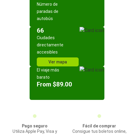
Número de
paradas de
autobús
66
Ciudades
directamente
accesibles
Ver mapa
El viaje más
barato
From $89.00
Pago seguro
Fácil de comprar
Utiliza Apple Pay, Visa y
Consigue tus boletos online,