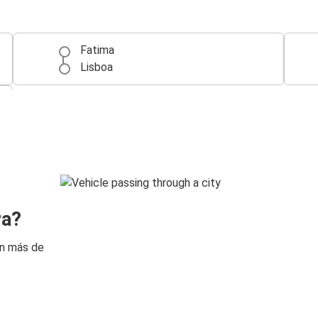
Fatima
Lisboa
ra?
on más de