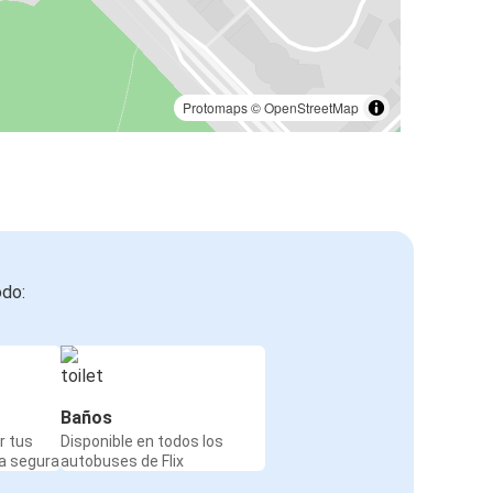
Protomaps
©
OpenStreetMap
odo:
Baños
r tus
Disponible en todos los
a segura
autobuses de Flix