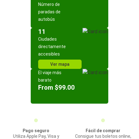
Número de
paradas de
autobús
11
Ciudades
directamente
accesibles
Ver mapa
El viaje más
barato
From $99.00
Pago seguro
Fácil de comprar
Utiliza Apple Pay, Visa y
Consigue tus boletos online,