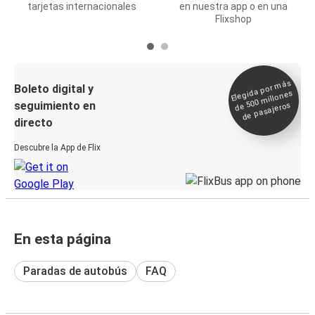
tarjetas internacionales
en nuestra app o en una
Flixshop
Elegida por
más
de 500
Boleto digital y
millones
seguimiento en
de pasajeros
directo
Descubre la App de Flix
En esta página
Paradas de autobús
FAQ