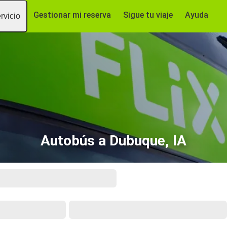
Gestionar mi reserva
Sigue tu viaje
Ayuda
rvicio
Autobús a Dubuque, IA