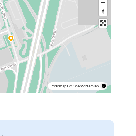
Protomaps
©
OpenStreetMap