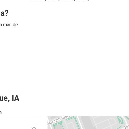
ra?
on más de
ue, IA
e.