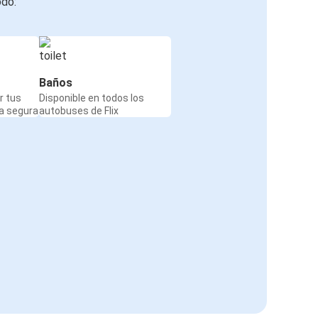
odo:
Baños
r tus
Disponible en todos los
a segura
autobuses de Flix