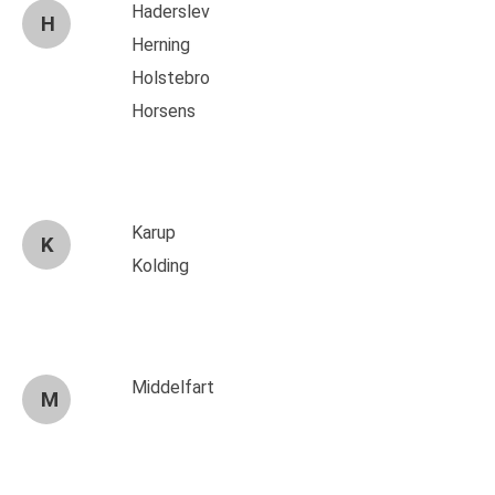
Haderslev
H
Herning
Holstebro
Horsens
Karup
K
Kolding
Middelfart
M