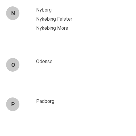
Nyborg
N
Nykøbing Falster
Nykøbing Mors
Odense
O
Padborg
P