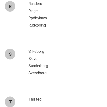
Randers
R
Ringe
Rødbyhavn
Rudkøbing
Silkeborg
S
Skive
Sønderborg
Svendborg
Thisted
T