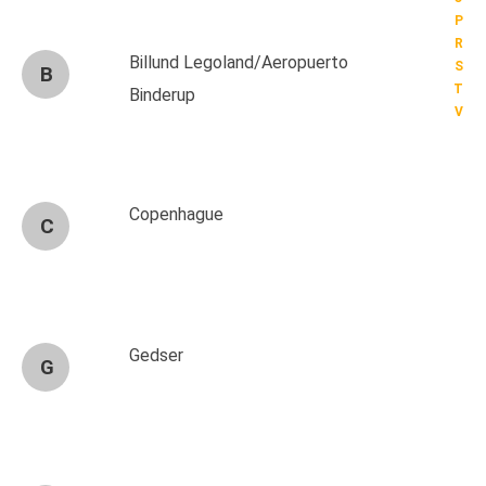
P
R
Billund Legoland/Aeropuerto
S
B
T
Binderup
V
Copenhague
C
Gedser
G