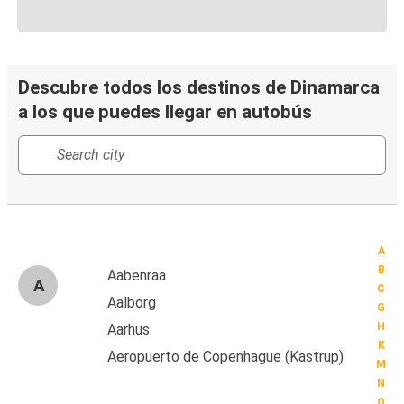
Descubre todos los destinos de Dinamarca
a los que puedes llegar en autobús
A
B
Aabenraa
A
C
Aalborg
G
H
Aarhus
K
Aeropuerto de Copenhague (Kastrup)
M
N
O