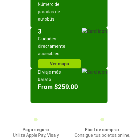
Número de
paradas de
autobús
3
Ciudades
directamente
accesibles
Ver mapa
El viaje más
barato
From $259.00
Pago seguro
Fácil de comprar
Utiliza Apple Pay, Visa y
Consigue tus boletos online,