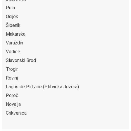
Pula
Osijek
Šibenik
Makarska
Varaždin
Vodice
Slavonski Brod
Trogir
Rovinj
Lagos de Plitvice (Plitvička Jezera)
Poreč
Novalja
Crikvenica