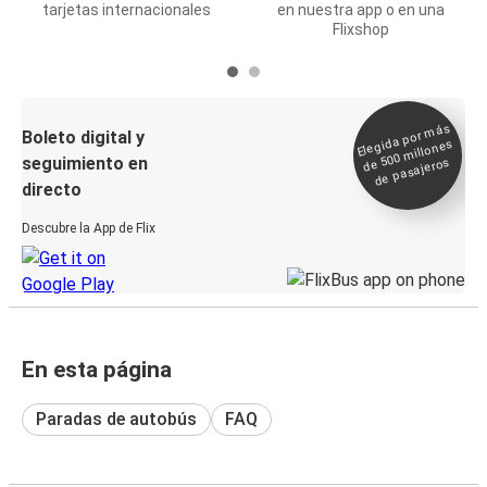
tarjetas internacionales
en nuestra app o en una
Flixshop
Elegida por
más
de 500
Boleto digital y
millones
seguimiento en
de pasajeros
directo
Descubre la App de Flix
En esta página
Paradas de autobús
FAQ