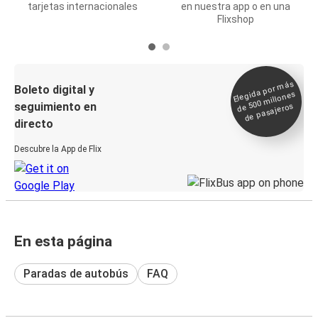
tarjetas internacionales
en nuestra app o en una
Flixshop
Elegida por
más
de 500
Boleto digital y
millones
seguimiento en
de pasajeros
directo
Descubre la App de Flix
En esta página
Paradas de autobús
FAQ