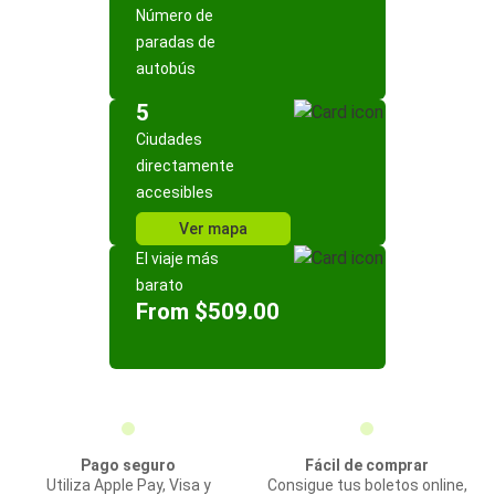
Número de
paradas de
autobús
5
Ciudades
directamente
accesibles
Ver mapa
El viaje más
barato
From $509.00
Pago seguro
Fácil de comprar
Utiliza Apple Pay, Visa y
Consigue tus boletos online,