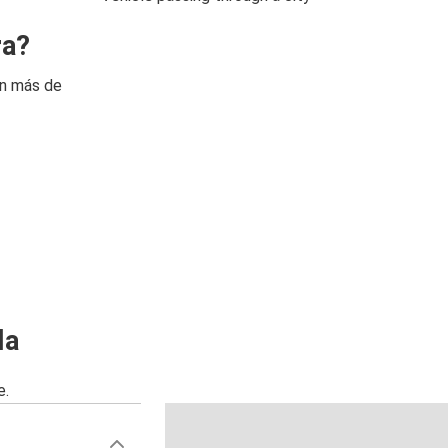
ra?
on más de
la
e.