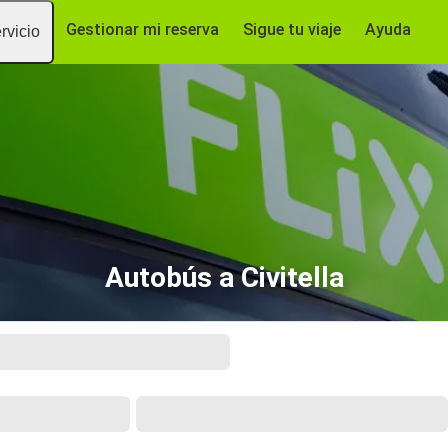
Gestionar mi reserva
Sigue tu viaje
Ayuda
rvicio
Autobús a Civitella