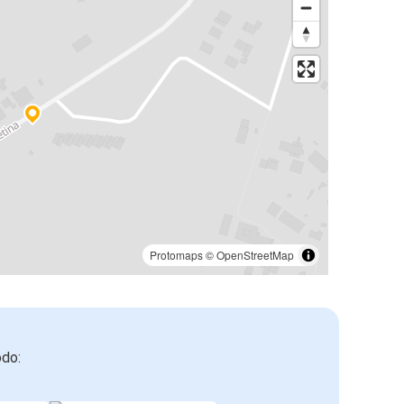
Protomaps
©
OpenStreetMap
odo: