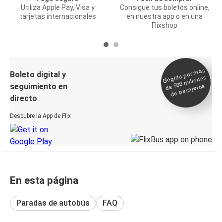
Utiliza Apple Pay, Visa y
Consigue tus boletos online,
tarjetas internacionales
en nuestra app o en una
Flixshop
Elegida por
más
de 500
Boleto digital y
millones
seguimiento en
de pasajeros
directo
Descubre la App de Flix
En esta página
Paradas de autobús
FAQ