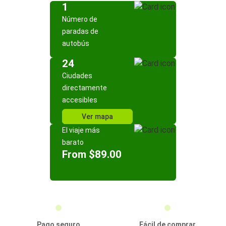
1
Número de
paradas de
autobús
24
Ciudades
directamente
accesibles
Ver mapa
El viaje más
barato
From $89.00
Pago seguro
Fácil de comprar