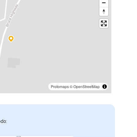
Protomaps
©
OpenStreetMap
odo: