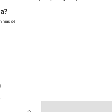
ra?
on más de
n
e.