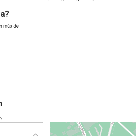
ra?
on más de
n
e.