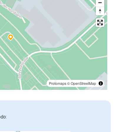
Protomaps
©
OpenStreetMap
odo: