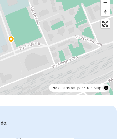
Protomaps
©
OpenStreetMap
odo: