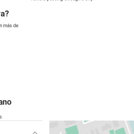
ra?
on más de
ano
e.