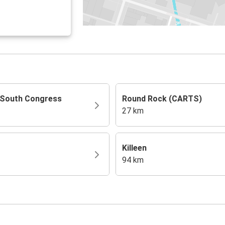
 South Congress
Round Rock (CARTS)
27 km
Killeen
94 km