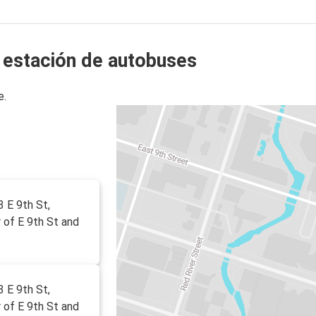
a estación de autobuses
e.
3 E 9th St,
r of E 9th St and
3 E 9th St,
r of E 9th St and