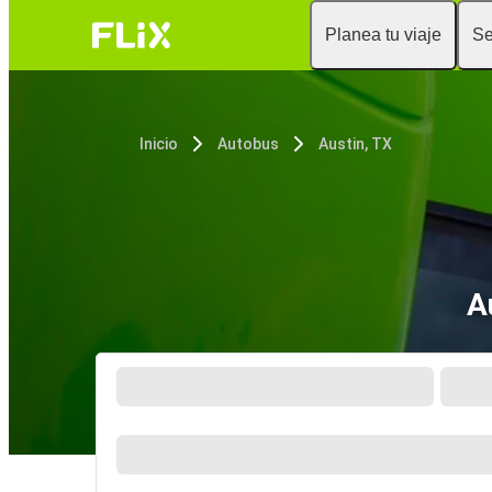
Planea tu viaje
Se
Inicio
Autobus
Austin, TX
A