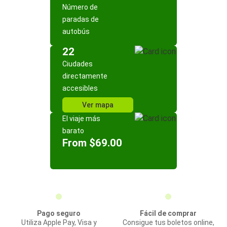
Número de
paradas de
autobús
22
Ciudades
directamente
accesibles
Ver mapa
El viaje más
barato
From $69.00
Pago seguro
Fácil de comprar
Utiliza Apple Pay, Visa y
Consigue tus boletos online,