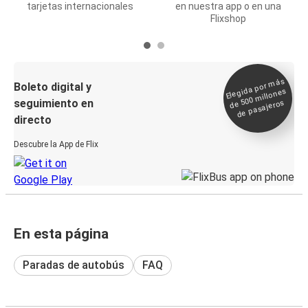
tarjetas internacionales
en nuestra app o en una
Flixshop
Elegida por
más
de 500
Boleto digital y
millones
seguimiento en
de pasajeros
directo
Descubre la App de Flix
En esta página
Paradas de autobús
FAQ