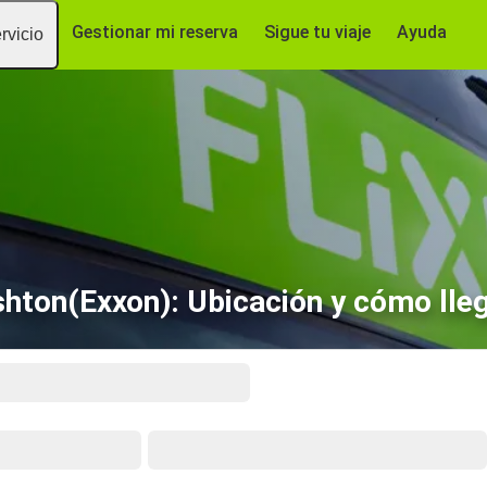
Gestionar mi reserva
Sigue tu viaje
Ayuda
rvicio
hton(Exxon): Ubicación y cómo lle