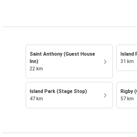
Saint Anthony (Guest House
Island
Inn)
31 km
22 km
Island Park (Stage Stop)
Rigby 
47 km
57 km