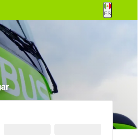
ES
gar