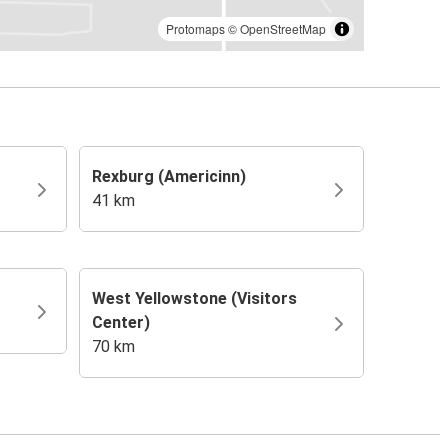
Protomaps
©
OpenStreetMap
Rexburg (Americinn)
41 km
West Yellowstone (Visitors
Center)
70 km