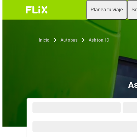
Planea tu viaje
Se
Inicio
Autobus
Ashton, ID
As