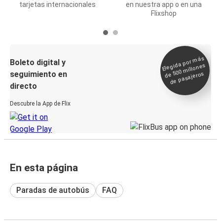
tarjetas internacionales
en nuestra app o en una
Flixshop
Elegida por
más
de 500
Boleto digital y
millones
seguimiento en
de pasajeros
directo
Descubre la App de Flix
En esta página
Paradas de autobús
FAQ