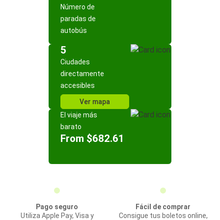
Número de
paradas de
autobús
5
Ciudades
directamente
accesibles
Ver mapa
El viaje más
barato
From $682.61
Pago seguro
Fácil de comprar
Utiliza Apple Pay, Visa y
Consigue tus boletos online,