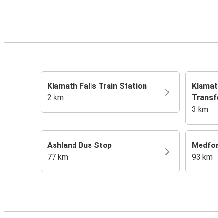
Klamath Falls Train Station
Klamat
2 km
Transf
3 km
Ashland Bus Stop
Medfor
77 km
93 km