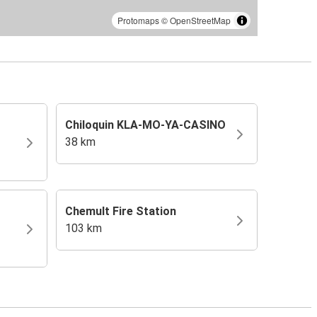
Protomaps
©
OpenStreetMap
Chiloquin KLA-MO-YA-CASINO
38 km
Chemult Fire Station
103 km