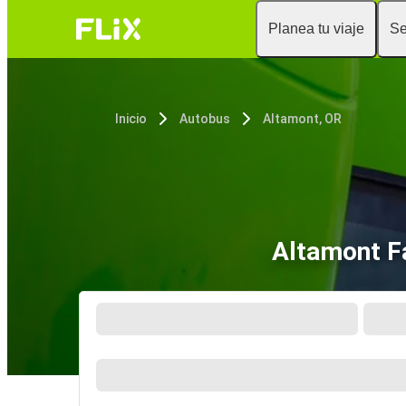
Planea tu viaje
Se
Inicio
Autobus
Altamont, OR
Altamont Fa