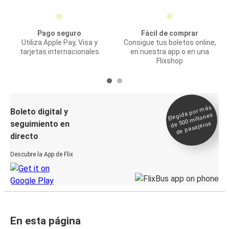
Pago seguro
Fácil de comprar
Utiliza Apple Pay, Visa y
Consigue tus boletos online,
tarjetas internacionales
en nuestra app o en una
Flixshop
Elegida por
más
de 500
Boleto digital y
millones
seguimiento en
de pasajeros
directo
Descubre la App de Flix
En esta página