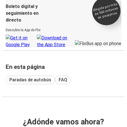
Elegida por
más
de 500
Boleto digital y
millones
seguimiento en
de pasajeros
directo
Descubre la App de Flix
En esta página
Paradas de autobús
FAQ
¿Adónde vamos ahora?