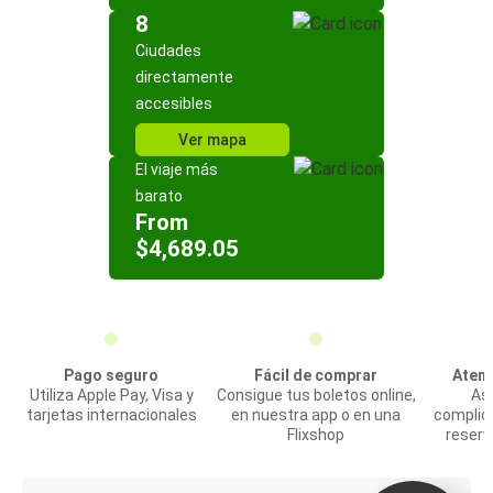
8
Ciudades
directamente
accesibles
Ver mapa
El viaje más
barato
From
$4,689.05
Pago seguro
Fácil de comprar
Atenc
Utiliza Apple Pay, Visa y
Consigue tus boletos online,
Asi
tarjetas internacionales
en nuestra app o en una
complic
Flixshop
reserv