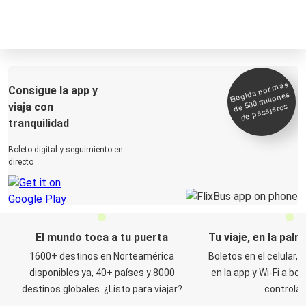
Elegida por
más
de 500
Consigue la app y
millones
viaja con
de pasajeros
tranquilidad
Boleto digital y seguimiento en
directo
El mundo toca a tu puerta
Tu viaje, en la pal
1600+ destinos en Norteamérica
Boletos en el celular,
disponibles ya, 40+ países y 8000
en la app y Wi-Fi a bo
destinos globales. ¿Listo para viajar?
controlad