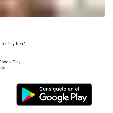
utobús y tren.*
 Google Play
iaje