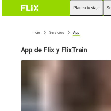
Planea tu viaje
Se
Inicio
Servicios
App
App de Flix y FlixTrain